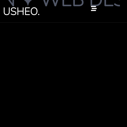
 ✦ WEB DESIG
跳
USHEO.
至
内
容