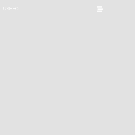
跳
USHEO.
至
内
容