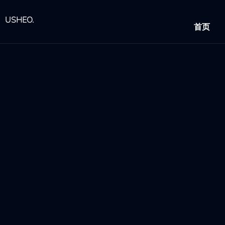
跳
至
USHEO.
首页
内
容