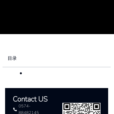
目录
Contact US
0574-
88482145