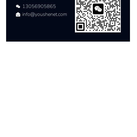
13056905865
info@youshenet.com