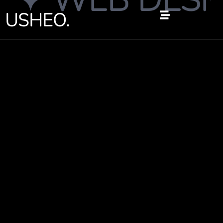
 WEB DESIGN
跳
USHEO.
至
内
容