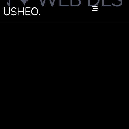
✦ WEB DESIG
跳
USHEO.
至
内
容