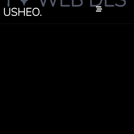
✦ WEB DESIG
跳
USHEO.
至
内
容