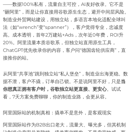
——数据100%私有，流量自主可控，AI友好收录。它不是
“砸阿里”，而是让你直接用谷歌原生生态，避开中间层风险。
制造业外贸网站建设，用独立站，多语言本地化适配全球叫
法（如“wrench”变“spanner”），客户觉得专业，忠诚度
高。成本透明，首年2万建站+Ads，次年近0年费，ROI升
20%。阿里流量本质谷歌系，但独立站直用原生工具，
ChatGPT优先收录你的内容，客户问“德国齿轮供应商”，直
接推你的站。
从阿里“共享池”跳到独立站“私人堡垒”，制造业出海更稳。数
据不泄，客户不撬，订单自己锁。不是说阿里不好，只是
当
你想真正拥有客户时，谷歌独立站更直接、更安心
。试试
看，7天方案免费聊聊，你的制造业路，会更从容。
阿里国际站的机制真相：撬单不是意外，是客观现实
阿里国际站作为B2B出口老大，流量大、曝光多，但其机制