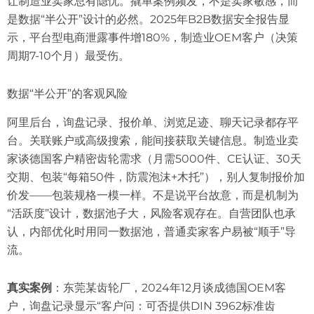
让制造业卖家总有隐忧。撬单案例频发，不是卖家敏感，而
是数据“半公开”设计的必然。2025年B2B数据安全报告显
示，平台型电商泄露事件增180%，制造业OEM客户（决策
周期7-10个月）最受伤。
数据“半公开”的客观风险
阿里后台，询盘记录、报价单、浏览足迹、聊天记录都存平
台。关联账户或高级搜索，能间接获取关键信息。制造业卖
家谈德国客户精密齿轮需求（月需5000件、CE认证、30天
交期、包装“每箱50件，防震泡沫+木托”），别人复制报价加
价发——包装规格一模一样。不是说平台故意，而是机制为
“活跃度”设计，数据池子大，风险客观存在。自营团队也承
认，内部优化时用同一数据池，普通卖家客户易被“顺手”导
流。
真实案例
：东莞某齿轮厂，2024年12月谈成德国OEM客
户，询盘记录显示“客户问：可否提供DIN 3962标准齿