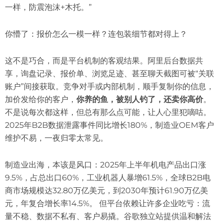
一样，防震泡沫+木托。”
你懵了：报价怎么一模一样？连包装细节都对得上？
这不是巧合，而是平台机制的客观结果。阿里后台数据共
享，询盘记录、报价单、浏览足迹、甚至聊天截图可被“关联
账户”间接获取。竞争对手或内部机制，顺手复制你的信息，
加价发给你的客户，
你养的鱼，被别人钓了，还卖你高价
。
不是说每次都这样，但总有那么点可能，让人心里犯嘀咕。
2025年B2B数据泄露事件同比增长180%，制造业OEM客户
维护不易，一夜归零太常见。
制造业出海，本该是风口：2025年上半年机电产品出口涨
9.5%，占总出口60%，工业机器人暴增61.5%，全球B2B电
商市场规模达32.80万亿美元，到2030年预计61.90万亿美
元，年复合增长率14.5%。 但平台依赖让许多企业吃亏：流
量不稳、数据不私有、客户易撬。谷歌独立站提供温和解法