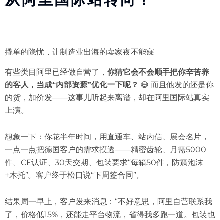
撬单的隐忧，让制造业出海的卖家夜不能寐
有些类目阿里已经做自营了，
你猜它会不会顺手把你辛苦养
的客人，当成“内部资源”优化一下呢？
😅 而且他发的还是你
的货，加价发——这事儿听起来离谱，却在阿里国际站真实
上演。
想象一下：你花半年时间，用直通车、站内信、展会名片，
一点一点把德国客户的需求摸透——精密齿轮、月需5000
件、CE认证、30天交期、包装要求“每箱50件，防震泡沫
+木托”。客户终于松口说“下周签合同”。
结果周一早上，客户发来消息：“不好意思，阿里自营联系我
了，价格低15%，还能走平台物流，省得我多跑一道。包装也