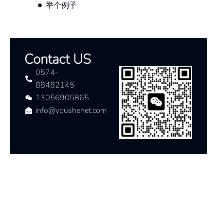
举个例子
Contact US
0574-
88482145
13056905865
info@youshenet.com