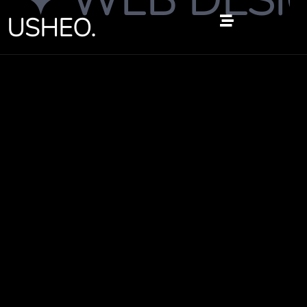
✦ WEB DESIGN
跳
USHEO.
至
内
容