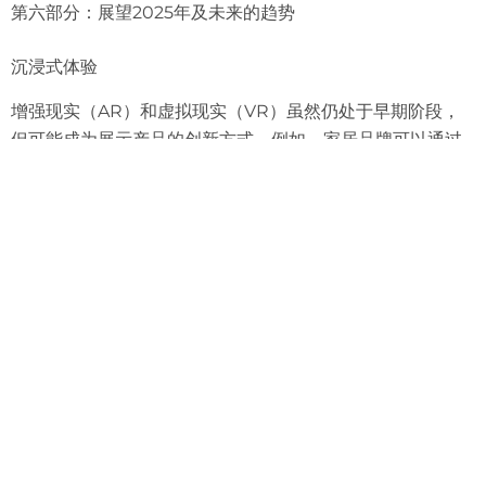
第六部分：展望2025年及未来的趋势
沉浸式体验
增强现实（AR）和虚拟现实（VR）虽然仍处于早期阶段，
但可能成为展示产品的创新方式。例如，家居品牌可以通过
AR让客户“试摆”家具。
行动建议
：关注AR工具（如Snapchat Lens Studio），尝
试简单的AR滤镜展示产品。
网红合作
与行业网红合作可以快速提升品牌信任度。选择与品牌价值
观一致的中小型网红，性价比更高。
行动建议
：每季度与1-2位网红合作，推广产品或分享使用体
验。